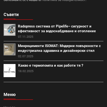
саниране (21)
Съвети
Промоция работни инструменти и помощни средства
(28)
Radopress система от Pipelife– сигурност и
външна изолация (18)
фибран (23)
ефективност за водоснабдяване и отопление
07.11.2025
Класик (15)
Покривна система Тондах (22)
Микроцименти ISOMAT: Модерни повърхности с
индустриална здравина и дизайнерски стил
Промоция вата (20)
Итонг (18)
02.07.2025
Какво е термопомпа и как работи тя ?
Итонг размери (18)
Винеам (13)
18.02.2025
Промоция електроматериали (1)
Изолация на къща (7)
покриви (13)
Меню
Топлоизолационна система Теразид (8)
Туист (3)