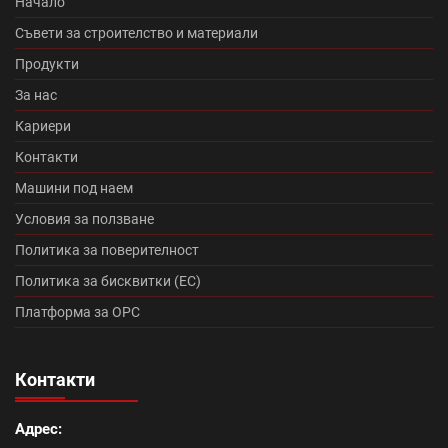
Начало
Македо (12)
цигли цена (11)
Съвети за строителство и материали
Продукти
Микроцименти Isomat (14)
Промоция Леко (0)
За нас
Кариери
Протектор плюс (14)
Медитеран плюс (10)
Контакти
Топлоизолационна система Baumit Star (7)
Машини под наем
Условия за ползване
Румба (0)
Танго плюс (0)
Политика за поверителност
Промоция Брамак (13)
Политика за бисквитки (ЕС)
Платформа за ОРС
Топлоизолационна система Икономична (0)
Контакти
Континентал плюс (9)
Адрес:
Керемиди Тондах промоция (10)
Болеро (0)