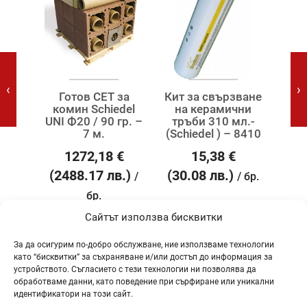
‹
›
за
Готов СЕТ за
Кит за свързване
Г
del
комин Schiedel
на керамични
ко
гр. –
UNI Ф20 / 90 гр. –
тръби 310 мл.-
Кла
7 м.
(Schiedel ) – 8410
€
1272,18
€
15,38
€
.)
(2488.17 лв.)
(30.08 лв.)
(16
/
/
/ бр.
бр.
Сайтът използва бисквитки
За да осигурим по-добро обслужване, ние използваме технологии
като “бисквитки” за съхраняване и/или достъп до информация за
устройството. Съгласието с тези технологии ни позволява да
обработваме данни, като поведение при сърфиране или уникални
ТАГОВЕ
идентификатори на този сайт.