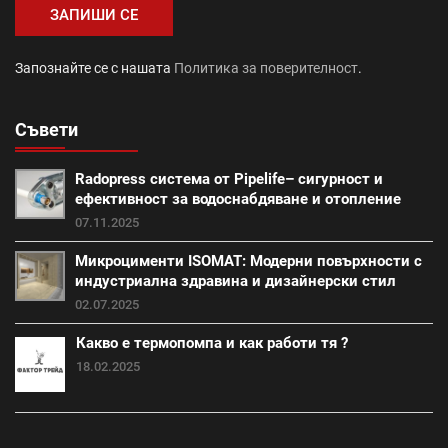
Промоция авто и зимни аксесоари (1)
Запознайте се с нашата
Политика за поверителност
.
саниране (21)
Съвети
Промоция работни инструменти и помощни средства
(28)
Radopress система от Pipelife– сигурност и
външна изолация (18)
фибран (23)
ефективност за водоснабдяване и отопление
07.11.2025
Класик (15)
Покривна система Тондах (22)
Микроцименти ISOMAT: Модерни повърхности с
индустриална здравина и дизайнерски стил
Промоция вата (20)
Итонг (18)
02.07.2025
Какво е термопомпа и как работи тя ?
Итонг размери (18)
Винеам (13)
18.02.2025
Промоция електроматериали (1)
Изолация на къща (7)
покриви (13)