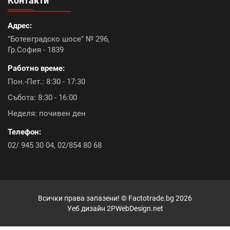
Контакти
Континентал плюс (9)
Адрес:
Керемиди Тондах промоция (10)
Болеро (0)
"Ботевградско шосе" № 296,
Гр.София - 1839
Топлоизолационна система Baumit Open (6)
Работно време:
Констант плюс (6)
Акция ТКК с подарък (9)
Пон.-Пет.: 8:30 - 17:30
Събота: 8:30 - 16:00
Икономик (9)
Промоция лепила (8)
Неделя: почивен ден
Топлоизолационна система Rofix (0)
Телефон:
02/ 945 30 04
,
02/854 80 68
Промоция бои и лакове (0)
Топлоизолационна система Baumit Pro (6)
Всички права запазени! ©
Factotrade.bg
2026
Атика Антик (6)
Промоция крепежни елементи (1)
Уеб дизайн
2PWebDesign.net