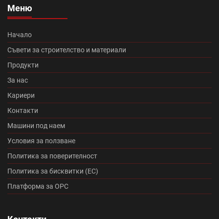
Меню
Топлоизолационна система Теразид (8)
Туист (3)
Начало
Македо (12)
цигли цена (11)
Съвети за строителство и материали
Продукти
Микроцименти Isomat (14)
Промоция Леко (0)
За нас
Кариери
Протектор плюс (14)
Медитеран плюс (10)
Контакти
Топлоизолационна система Baumit Star (7)
Машини под наем
Условия за ползване
Румба (0)
Танго плюс (0)
Политика за поверителност
Промоция Брамак (13)
Политика за бисквитки (ЕС)
Платформа за ОРС
Топлоизолационна система Икономична (0)