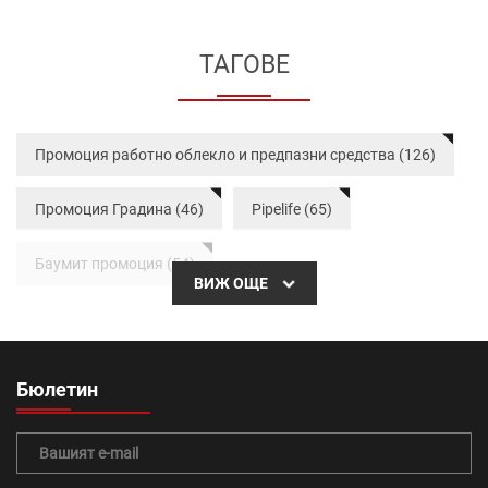
ТАГОВЕ
Промоция работно облекло и предпазни средства (126)
Промоция Градина (46)
Pipelife (65)
Баумит промоция (54)
ВИЖ ОЩЕ
Тръбна система Radopress (36)
Бетонови изделия (64)
вътрешна изолация (44)
Бюлетин
тръби (20)
Топлоизолационна система Baumit (41)
топлоизолация (24)