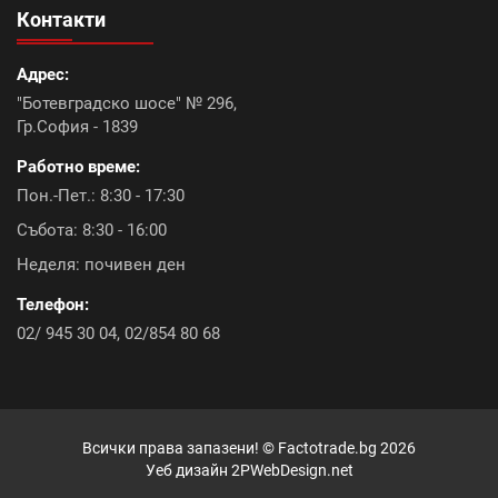
Контакти
Континентал плюс (9)
Адрес:
Керемиди Тондах промоция (10)
Болеро (0)
"Ботевградско шосе" № 296,
Гр.София - 1839
Топлоизолационна система Baumit Open (6)
Работно време:
Констант плюс (6)
Акция ТКК с подарък (9)
Пон.-Пет.: 8:30 - 17:30
Събота: 8:30 - 16:00
Икономик (9)
Промоция лепила (8)
Неделя: почивен ден
Топлоизолационна система Rofix (0)
Телефон:
02/ 945 30 04
,
02/854 80 68
Промоция бои и лакове (0)
Топлоизолационна система Baumit Pro (6)
Всички права запазени! ©
Factotrade.bg
2026
Атика Антик (6)
Промоция крепежни елементи (1)
Уеб дизайн
2PWebDesign.net