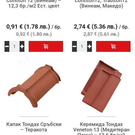
Contiton 12 (Винеам) –
Contiton12, Traditon12
12,3 бр./м2 Ест. цвят
(Винеам, Македо)
0,91
€
(1.78 лв.)
2,74
€
(5.36 лв.)
/ бр.
/ бр.
€
€
0,92
(1.80 лв.)
2,87
(5.61 лв.)
Капак Тондах Сръбски
Керемида Тондах
– Теракота
Veneton 13 (Медитеран
Плюс) – 13,6 бр/м2