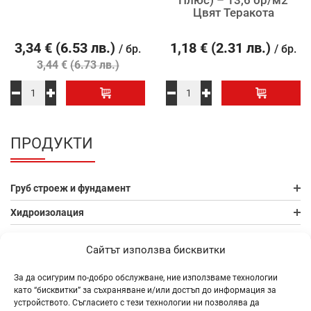
Цвят Теракота
3,34
€
(6.53 лв.)
1,18
€
(2.31 лв.)
/ бр.
/ бр.
€
3,44
(6.73 лв.)
ПРОДУКТИ
Груб строеж и фундамент
Хидроизолация
Плоскости и дървен материал
Сайтът използва бисквитки
Керемиди и покривни решения
За да осигурим по-добро обслужване, ние използваме технологии
Бетонови изделия и настилки
като “бисквитки” за съхраняване и/или достъп до информация за
устройството. Съгласието с тези технологии ни позволява да
Топлоизолация и фасадни системи