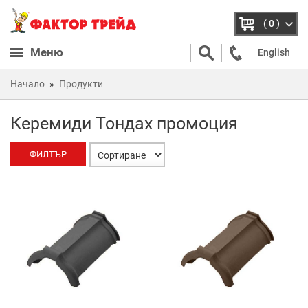
( 0 )
Меню
English
Начало
Продукти
Керемиди Тондах промоция
ФИЛТЪР