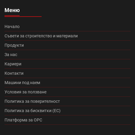
Изолация на къща (7)
покриви (13)
Меню
Топлоизолационна система Теразид (8)
Туист (3)
Начало
Македо (12)
цигли цена (11)
Съвети за строителство и материали
Продукти
Микроцименти Isomat (14)
Промоция Леко (0)
За нас
Кариери
Протектор плюс (14)
Медитеран плюс (10)
Контакти
Топлоизолационна система Baumit Star (7)
Машини под наем
Условия за ползване
Румба (0)
Танго плюс (0)
Политика за поверителност
Промоция Брамак (13)
Политика за бисквитки (ЕС)
Платформа за ОРС
Топлоизолационна система Икономична (0)