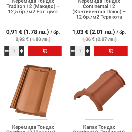
Керемида Тондах
Керемида Тондах
Traditon 12 (Македо) –
Continental 12
12,5 бр./м2 Ест. цвят
(Континентал Плюс) –
12 бр./м2 Теракота
0,91
€
(1.78 лв.)
1,03
€
(2.01 лв.)
/ бр.
/ бр.
€
€
0,92
(1.80 лв.)
1,06
(2.07 лв.)
Керемида Тондах
Капак Тондах