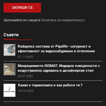
Промоция авто и зимни аксесоари (1)
Запознайте се с нашата
Политика за поверителност
.
саниране (21)
Съвети
Промоция работни инструменти и помощни средства
(28)
Radopress система от Pipelife– сигурност и
външна изолация (18)
фибран (23)
ефективност за водоснабдяване и отопление
07.11.2025
Класик (15)
Покривна система Тондах (22)
Микроцименти ISOMAT: Модерни повърхности с
индустриална здравина и дизайнерски стил
Промоция вата (20)
Итонг (18)
02.07.2025
Какво е термопомпа и как работи тя ?
Итонг размери (18)
Винеам (13)
18.02.2025
Промоция електроматериали (1)