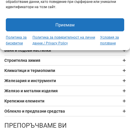
обработваме данни, като поведение при сърфиране или уникални
идентификатори на този сайт.
Сухи стротелни смеси
Сухо строителство
Приемам
ВиК, ОВК, Тръби
Политика за
Политика за поверителност на лични
Условия за
Електроматериали
бисквитки
данни / Privacy Policy
ползване
Баня и подови настилки
Строителна химия
Климатици и термопомпи
Железария и инструменти
Желязо и метални изделия
Крепежни елементи
Облекло и предпазни средства
ПРЕПОРЪЧВАМЕ ВИ