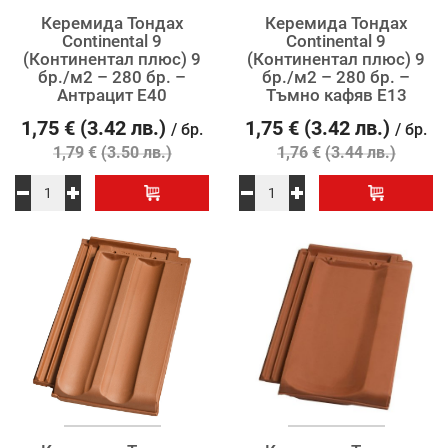
Керемида Тондах
Керемида Тондах
Continental 9
Continental 9
(Континентал плюс) 9
(Континентал плюс) 9
бр./м2 – 280 бр. –
бр./м2 – 280 бр. –
Антрацит E40
Тъмно кафяв E13
1,75
€
(3.42 лв.)
1,75
€
(3.42 лв.)
/ бр.
/ бр.
€
€
1,79
(3.50 лв.)
1,76
(3.44 лв.)