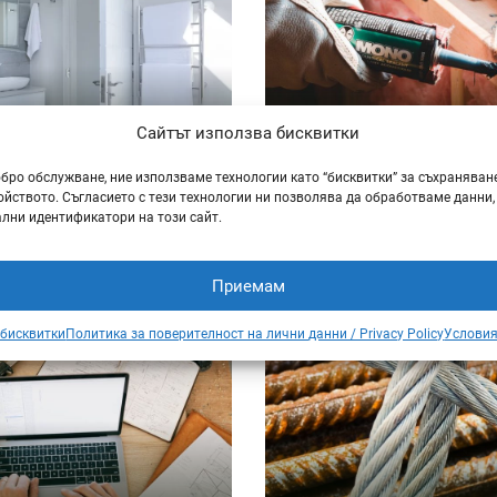
Сайтът използва бисквитки
обро обслужване, ние използваме технологии като “бисквитки” за съхраняван
И ПОДОВИ НАСТИЛКИ
СТРОИТЕЛНА ХИ
йството. Съгласието с тези технологии ни позволява да обработваме данни,
лни идентификатори на този сайт.
Приемам
 бисквитки
Политика за поверителност на лични данни / Privacy Policy
Условия