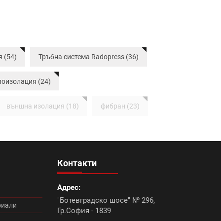
 (54)
Тръбна система Radopress (36)
лоизолация (24)
външна изолация (18)
фибран (23)
мери (18)
Промоция електроматериали (1)
цигли цена (11)
Микроцименти Isomat (14)
Контакти
Румба (0)
Танго плюс (0)
Адрес:
"Ботевградско шосе" № 296,
нтал плюс (9)
Болеро (0)
риали
Гр.София - 1839