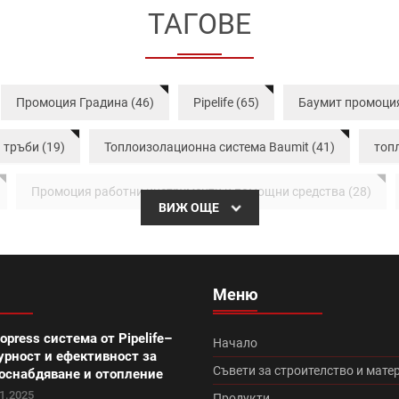
ТАГОВЕ
Промоция Градина (46)
Pipelife (65)
Баумит промоция
тръби (19)
Топлоизолационна система Baumit (41)
топ
Промоция работни инструменти и помощни средства (28)
ВИЖ ОЩЕ
моция вата (20)
Итонг (18)
Винеам (14)
Итонг раз
ционна система Теразид (8)
Туист (3)
Македо (12)
Меню
ран плюс (10)
Топлоизолационна система Baumit Star (7)
opress система от Pipelife–
Начало
урност и ефективност за
кономична (0)
Керемиди Тондах промоция (11)
Контине
Съвети за строителство и мате
оснабдяване и отопление
1.2025
Продукти