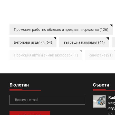
Промоция работно облекло и предпазни средства (126)
Бетонови изделия (64)
вътрешна изолация (44)
Промоция авто и зимни аксесоари (1)
саниране (21)
Класик (15)
Покривна система Тондах (22)
Про
Изолация на къща (7)
покриви (13)
Топлоизола
Бюлетин
Съвети
Промоция Леко (0)
Протектор плюс (14)
Медите
Rad
сиг
Промоция Брамак (13)
Топлоизолационна система И
вод
07.1