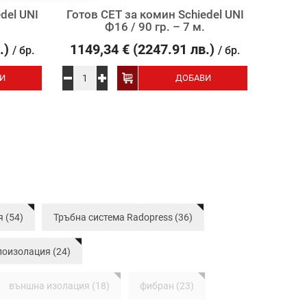
del UNI
Готов СЕТ за комин Schiedel UNI
Комин
Ф16 / 90 гр. – 7 м.
кер
.)
1149,34
€
(2247.91 лв.)
5
/ бр.
/ бр.
И
ДОБАВИ
 (54)
Тръбна система Radopress (36)
лоизолация (24)
външна изолация (18)
фибран (23)