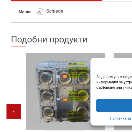
Schiedel
Марка
Подобни продукти
За да осигурим по-д
информация за устро
сърфиране или уника
‹
Политика за