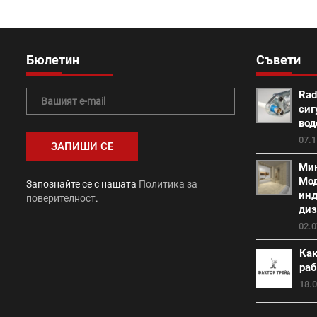
Класик (15)
Покривна система Тондах (22)
Про
Изолация на къща (7)
покриви (13)
Топлоизола
Бюлетин
Съвети
Промоция Леко (0)
Протектор плюс (14)
Медите
Rad
сиг
Промоция Брамак (13)
Топлоизолационна система И
вод
07.1
Топлоизолационна система Baumit Open (6)
Констант
Мик
Мод
Запознайте се с нашата
Политика за
Топлоизолационна система Rofix (0)
Промоция бои и 
инд
поверителност
.
диз
Промоция Сика (0)
Bramac NOVO (5)
Промоция 
02.0
Как
Бетонни блокчета (0)
Цимент Титан (2)
Промоци
раб
18.
Атика (1)