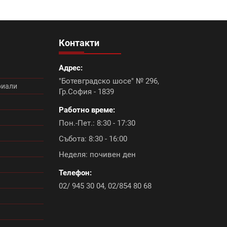
неам (13)
Промоция електроматериали (1)
цигли цена (11)
Микроцименти Isomat (14)
Контакти
Румба (0)
Танго плюс (0)
Адрес:
"Ботевградско шосе" № 296,
ромоция (10)
Болеро (0)
риали
Гр.София - 1839
Работно време:
ромоция лепила (8)
Пон.-Пет.: 8:30 - 17:30
ика Антик (6)
Промоция крепежни елементи (1)
Събота: 8:30 - 16:00
Неделя: почивен ден
 (1)
Натура плюс (4)
Промоция керемиди (3)
Телефон:
02/ 945 30 04
,
02/854 80 68
лексови лепила (0)
Ламарина за покрив (1)