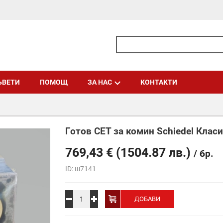
ЪВЕТИ
ПОМОЩ
ЗА НАС
КОНТАКТИ
Готов СЕТ за комин Schiedel Класик
769,43
€
(1504.87 лв.)
/ бр.
ID: ш7141
Alternative:
ДОБАВИ