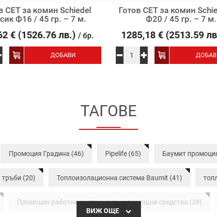
в СЕТ за комин Schiedel
Готов СЕТ за комин Schie
сик Ф16 / 45 гр. – 7 м.
Ф20 / 45 гр. – 7 м.
62
€
(1526.76 лв.)
1285,18
€
(2513.59 лв
/ бр.
ДОБАВИ
ДОБАВ
ТАГОВЕ
Промоция Градина (46)
Pipelife (65)
Баумит промоция
тръби (20)
Топлоизолационна система Baumit (41)
топ
Промоция работни инструменти и помощни средства (28)
ВИЖ ОЩЕ