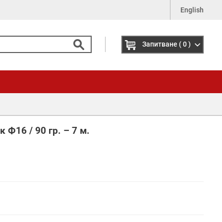
English
Запитване
( 0 )
 Ф16 / 90 гр. – 7 м.