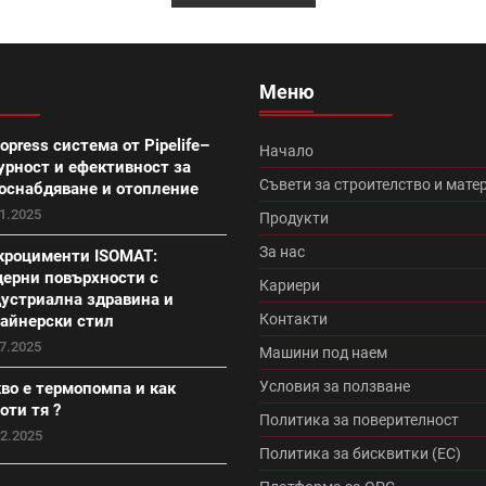
моция вата (20)
Итонг (18)
Итонг размери (18)
Ви
ционна система Теразид (8)
Туист (3)
Македо (12)
Меню
ран плюс (10)
Топлоизолационна система Baumit Star (7)
opress система от Pipelife–
Начало
урност и ефективност за
кономична (0)
Континентал плюс (9)
Керемиди Тондах п
Съвети за строителство и мате
оснабдяване и отопление
1.2025
Продукти
 плюс (6)
Акция ТКК с подарък (9)
Икономик (9)
П
За нас
роцименти ISOMAT:
ерни повърхности с
Кариери
лакове (0)
Топлоизолационна система Baumit Pro (6)
Ат
устриална здравина и
Контакти
айнерски стил
баня (0)
Акция на PU пяна ТКК (5)
Вентилируема фасада
7.2025
Машини под наем
Условия за ползване
во е термопомпа и как
я пяна (0)
Промоция Боро (2)
Таг SEO (0)
Бели ф
оти тя ?
Политика за поверителност
02.2025
Политика за бисквитки (ЕС)