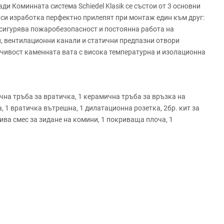
 Коминната система Schiedel Klasik се състои от 3 основни
 си изработка перфектно прилепят при монтаж един към друг:
осигурява пожаробезопасност и постоянна работа на
, вентилационни канали и статични предпазни отвори
чивост каменната вата с висока температурна и изолационна
чна тръба за вратичка, 1 керамична тръба за връзка на
, 1 вратичка вътрешна, 1 дилатационна розетка, 2бр. кит за
ива смес за зидане на комини, 1 покриваща плоча, 1