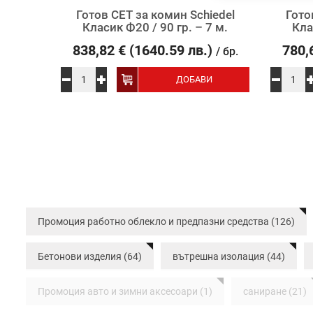
iedel
Готов СЕТ за комин Schiedel
Гото
Класик Ф20 / 90 гр. – 7 м.
Кла
838,82
€
(1640.59 лв.)
780,
/ бр.
И
ДОБАВИ
Промоция работно облекло и предпазни средства (126)
Бетонови изделия (64)
вътрешна изолация (44)
Промоция авто и зимни аксесоари (1)
саниране (21)