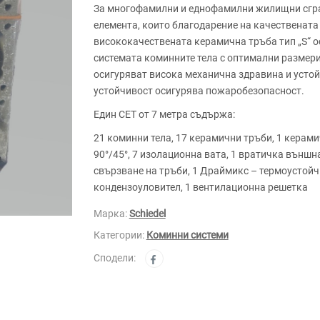
За многофамилни и еднофамилни жилищни сгради
елемента, които благодарение на качествената
висококачествената керамична тръба тип „S“ 
системата коминните тела с оптимални размери
осигуряват висока механична здравина и устой
устойчивост осигурява пожаробезопасност.
Един СЕТ от 7 метра съдържа:
21 коминни тела, 17 керамични тръби, 1 керами
90°/45°, 7 изолационна вата, 1 вратичка външна
свързване на тръби, 1 Драймикс – термоустойч
кондензоуловител, 1 вентилационна решетка
Марка:
Schiedel
Категории:
Коминни системи
Сподели: