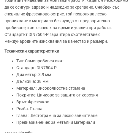
Този винт е идеален за монтажни работи, където е необходимо
да се осигури здраво и надеждно закрепване. Снабден със
специално фрезенково острие, той позволява лесно
проникване в материала без нужда от предварително
пробиване, което спестява време и усилия при работа.
Стандартът DIN7504-P гарантира съответствие с
международните изисквания за качество и размери.
Технически характеристики
Тип: Самопробивен винт
Стандарт: DIN7504-P
Диаметър: 3.9 мм
Дължина: 38 мм
Материал: Високоякостна стомана
Покритие: Цинково за защита от корозия
Връх: Фрезенков
Резба: Пълна
Глава: Шестограмна за лесно завинтване
Предназначение: За метални материали