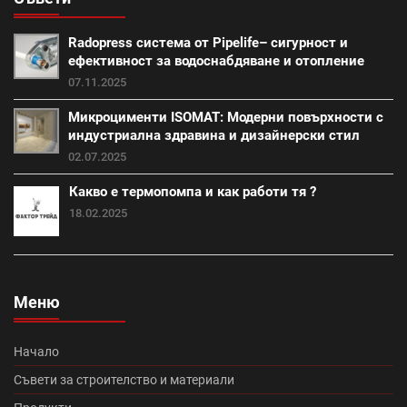
(28)
Radopress система от Pipelife– сигурност и
външна изолация (18)
фибран (23)
ефективност за водоснабдяване и отопление
07.11.2025
Класик (15)
Покривна система Тондах (22)
Микроцименти ISOMAT: Модерни повърхности с
индустриална здравина и дизайнерски стил
Промоция вата (20)
Итонг (18)
02.07.2025
Какво е термопомпа и как работи тя ?
Итонг размери (18)
Винеам (13)
18.02.2025
Промоция електроматериали (1)
Изолация на къща (7)
покриви (13)
Меню
Топлоизолационна система Теразид (8)
Туист (3)
Начало
Македо (12)
цигли цена (11)
Съвети за строителство и материали