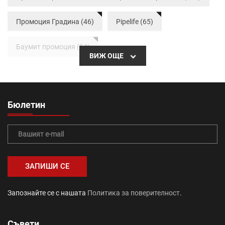
Промоция Градина (46)
Pipelife (65)
Баумит промоция (54)
ВИЖ ОЩЕ
Тръбна система Radopress (36)
Бетонови изделия (64)
вътрешна изолация (44)
Бюлетин
тръби (19)
Топлоизолационна система Baumit (41)
топлоизолация (24)
Промоция авто и зимни аксесоари (1)
Запознайте се с нашата
Политика за поверителност
.
саниране (21)
Съвети
Промоция работни инструменти и помощни средства