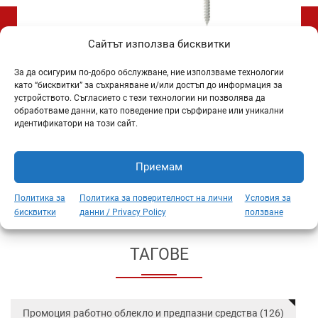
‹
›
Сайтът използва бисквитки
Винт
Винт за дърво
вен
самопробивен
Wupo 6*160 мм
са
За да осигурим по-добро обслужване, ние използваме технологии
в
фрезенков
100 БР – (Wurth)
като “бисквитки” за съхраняване и/или достъп до информация за
8/60
DIN7504-P 4.8/38
DIN
устройството. Съгласието с тези технологии ни позволява да
мм – бр –
обработваме данни, като поведение при сърфиране или уникални
(Kamfix)
идентификатори на този сайт.
0,04
€
38,92
€
(0.08 лв.)
(76.12 лв.)
(0
 бр.
/ бр.
/ кут
Приемам
Политика за
Политика за поверителност на лични
Условия за
бисквитки
данни / Privacy Policy
ползване
ТАГОВЕ
Промоция работно облекло и предпазни средства (126)