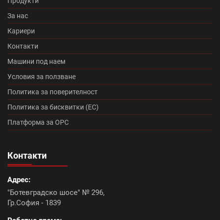
Продукти
Микроцименти Isomat (14)
Промоция Леко (0)
За нас
Кариери
Протектор плюс (14)
Медитеран плюс (10)
Контакти
Топлоизолационна система Baumit Star (7)
Машини под наем
Условия за ползване
Румба (0)
Танго плюс (0)
Политика за поверителност
Промоция Брамак (13)
Политика за бисквитки (ЕС)
Платформа за ОРС
Топлоизолационна система Икономична (0)
Контакти
Континентал плюс (9)
Адрес:
Керемиди Тондах промоция (10)
Болеро (0)
"Ботевградско шосе" № 296,
Гр.София - 1839
Топлоизолационна система Baumit Open (6)