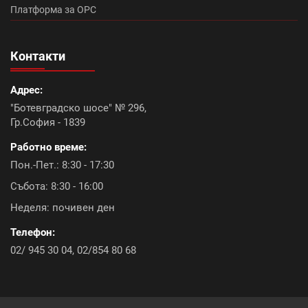
Платформа за ОРС
Топлоизолационна система Икономична (0)
Контакти
Континентал плюс (9)
Адрес:
Керемиди Тондах промоция (10)
Болеро (0)
"Ботевградско шосе" № 296,
Гр.София - 1839
Топлоизолационна система Baumit Open (6)
Работно време:
Констант плюс (6)
Акция ТКК с подарък (9)
Пон.-Пет.: 8:30 - 17:30
Събота: 8:30 - 16:00
Икономик (9)
Промоция лепила (8)
Неделя: почивен ден
Топлоизолационна система Rofix (0)
Телефон:
02/ 945 30 04
,
02/854 80 68
Промоция бои и лакове (0)
Топлоизолационна система Baumit Pro (6)