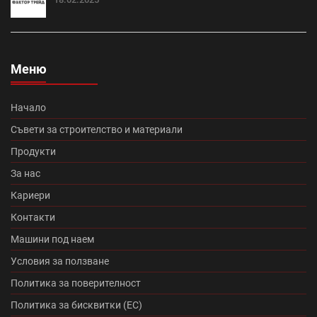
Промоция електроматериали (1)
Изолация на къща (7)
покриви (13)
Меню
Топлоизолационна система Теразид (8)
Туист (3)
Начало
Македо (12)
цигли цена (11)
Съвети за строителство и материали
Продукти
Микроцименти Isomat (14)
Промоция Леко (0)
За нас
Кариери
Протектор плюс (14)
Медитеран плюс (10)
Контакти
Топлоизолационна система Baumit Star (7)
Машини под наем
Условия за ползване
Румба (0)
Танго плюс (0)
Политика за поверителност
Промоция Брамак (13)
Политика за бисквитки (ЕС)