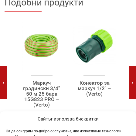
Подобни продукти
‹
›
Маркуч
Конектор за
lex
градински 3/4″
маркуч 1/2″ –
C
–
50 м 25 бара
(Verto)
р
)
15G823 PRO –
вет
(Verto)
–
52,75
€
0,80
€
Сайтът използва бисквитки
.)
(103.17 лв.)
(1.56 лв.)
(46
/
/
/ бр.
За да осигурим по-добро обслужване, ние използваме технологии
ролка