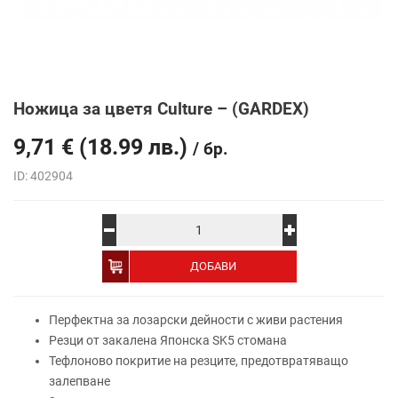
Ножица за цветя Culture – (GARDEX)
9,71
€
(18.99 лв.)
/ бр.
ID: 402904
Alternative:
ДОБАВИ
Перфектна за лозарски дейности с живи растения
Резци от закалена Японска SK5 стомана
Тефлоново покритие на резците, предотвратяващо
залепване