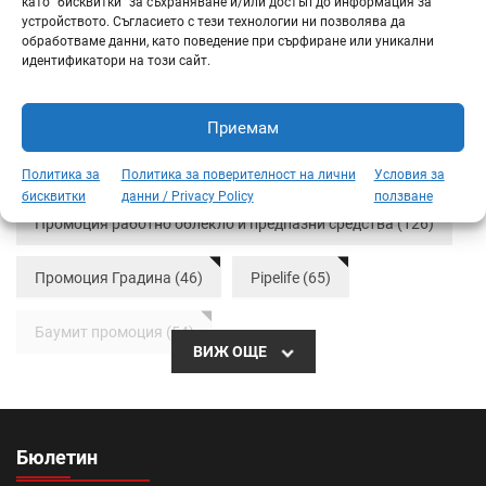
като “бисквитки” за съхраняване и/или достъп до информация за
устройството. Съгласието с тези технологии ни позволява да
обработваме данни, като поведение при сърфиране или уникални
идентификатори на този сайт.
Приемам
ТАГОВЕ
Политика за
Политика за поверителност на лични
Условия за
бисквитки
данни / Privacy Policy
ползване
Промоция работно облекло и предпазни средства (126)
Промоция Градина (46)
Pipelife (65)
Баумит промоция (54)
ВИЖ ОЩЕ
Тръбна система Radopress (36)
Бетонови изделия (64)
вътрешна изолация (44)
Бюлетин