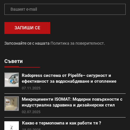
тръби (20)
Топлоизолационна система Baumit (41)
топлоизолация (24)
Промоция авто и зимни аксесоари (1)
Запознайте се с нашата
Политика за поверителност
.
саниране (21)
Съвети
Промоция работни инструменти и помощни средства
(28)
Radopress система от Pipelife– сигурност и
външна изолация (18)
фибран (23)
ефективност за водоснабдяване и отопление
07.11.2025
Класик (15)
Покривна система Тондах (22)
Микроцименти ISOMAT: Модерни повърхности с
индустриална здравина и дизайнерски стил
Промоция вата (20)
Итонг (18)
02.07.2025
Какво е термопомпа и как работи тя ?
Итонг размери (18)
Винеам (13)
18.02.2025