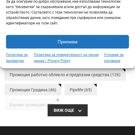
(8.21 лв.)
(39.41 лв.)
(7
 бр.
/ бр.
/ бр.
За да осигурим по-добро обслужване, ние използваме технологии
като “бисквитки” за съхраняване и/или достъп до информация за
устройството. Съгласието с тези технологии ни позволява да
обработваме данни, като поведение при сърфиране или уникални
идентификатори на този сайт.
Приемам
ТАГОВЕ
Политика за
Политика за поверителност на лични
Условия за
бисквитки
данни / Privacy Policy
ползване
Промоция работно облекло и предпазни средства (126)
Промоция Градина (46)
Pipelife (65)
Баумит промоция (54)
ВИЖ ОЩЕ
Тръбна система Radopress (36)