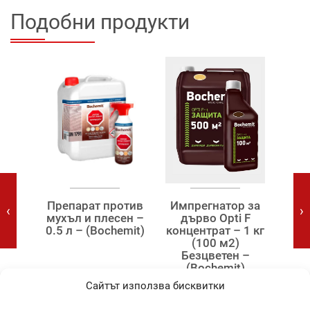
Подобни продукти
я
Препарат против
Импрегнатор за
‹
›
 мл
мухъл и плесен –
дърво Opti F
ак
ярко
0.5 л – (Bochemit)
концентрат – 1 кг
RA
Maxi
(100 м2)
мат 
Безцветен –
(Bochemit)
Сайтът използва бисквитки
4,20
€
20,15
€