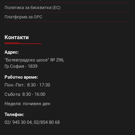
Промоция Брамак (13)
Политика за бисквитки (ЕС)
Платформа за ОРС
Топлоизолационна система Икономична (0)
Контакти
Континентал плюс (9)
Адрес:
Керемиди Тондах промоция (10)
Болеро (0)
"Ботевградско шосе" № 296,
Гр.София - 1839
Топлоизолационна система Baumit Open (6)
Работно време:
Констант плюс (6)
Акция ТКК с подарък (9)
Пон.-Пет.: 8:30 - 17:30
Събота: 8:30 - 16:00
Икономик (9)
Промоция лепила (8)
Неделя: почивен ден
Топлоизолационна система Rofix (0)
Телефон:
02/ 945 30 04
,
02/854 80 68
Промоция бои и лакове (0)