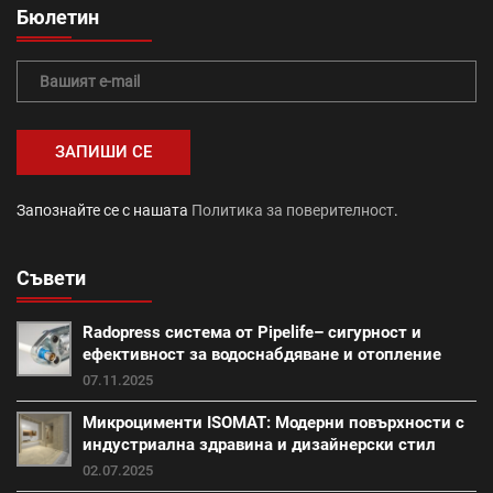
Бетонови изделия (64)
вътрешна изолация (44)
Бюлетин
тръби (19)
Топлоизолационна система Baumit (41)
топлоизолация (24)
Промоция авто и зимни аксесоари (1)
Запознайте се с нашата
Политика за поверителност
.
саниране (21)
Съвети
Промоция работни инструменти и помощни средства
(28)
Radopress система от Pipelife– сигурност и
външна изолация (18)
фибран (23)
ефективност за водоснабдяване и отопление
07.11.2025
Класик (15)
Покривна система Тондах (22)
Микроцименти ISOMAT: Модерни повърхности с
индустриална здравина и дизайнерски стил
Промоция вата (20)
Итонг (18)
02.07.2025