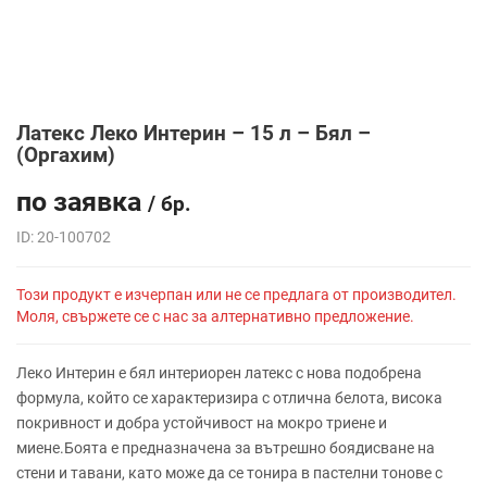
Латекс Леко Интерин – 15 л – Бял –
(Оргахим)
по заявка
/ бр.
ID: 20-100702
Този продукт е изчерпан или не се предлага от производител.
Моля, свържете се с нас за алтернативно предложение.
Леко Интерин е бял интериорен латекс с нова подобрена
формула, който се характеризира с отлична белота, висока
покривност и добра устойчивост на мокро триене и
миене.Боята е предназначена за вътрешно боядисване на
стени и тавани, като може да се тонира в пастелни тонове с