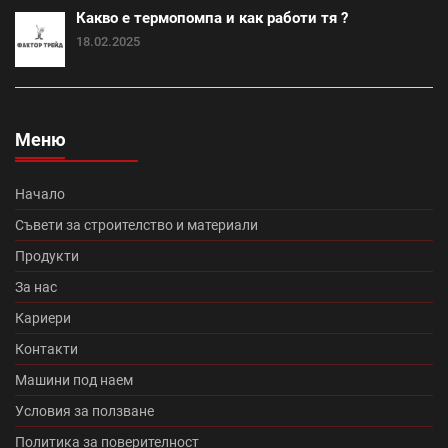
Какво е термопомпа и как работи тя ?
Итонг размери (18)
Винеам (13)
18.02.2025
Промоция електроматериали (1)
Изолация на къща (7)
покриви (13)
Меню
Топлоизолационна система Теразид (8)
Туист (3)
Начало
Македо (12)
цигли цена (11)
Съвети за строителство и материали
Продукти
Микроцименти Isomat (14)
Промоция Леко (0)
За нас
Кариери
Протектор плюс (14)
Медитеран плюс (10)
Контакти
Топлоизолационна система Baumit Star (7)
Машини под наем
Условия за ползване
Румба (0)
Танго плюс (0)
Политика за поверителност