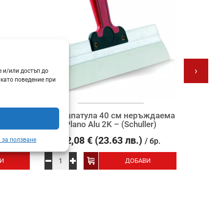
›
е и/или достъп до
 като поведение при
2“ / 17
Гипсшпатула 40 см неръждаема
Молив
Plano Alu 2K – (Schuller)
12,08
€
(23.63 лв.)
0
 за ползване
бр.
/ бр.
И
ДОБАВИ