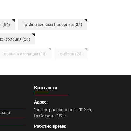
 (54)
Тръбна система Radopress (36)
лоизолация (24)
външна изолация (18)
фибран (23)
неам (13)
Промоция електроматериали (1)
цигли цена (11)
Микроцименти Isomat (14)
Контакти
Румба (0)
Танго плюс (0)
Адрес:
"Ботевградско шосе" № 296,
ромоция (10)
Болеро (0)
риали
Гр.София - 1839
Работно време:
ромоция лепила (8)