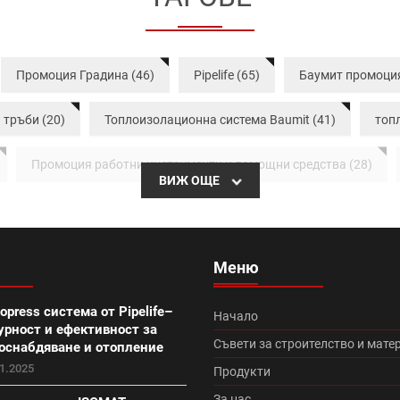
Промоция Градина (46)
Pipelife (65)
Баумит промоция
тръби (20)
Топлоизолационна система Baumit (41)
топ
Промоция работни инструменти и помощни средства (28)
ВИЖ ОЩЕ
моция вата (20)
Итонг (18)
Итонг размери (18)
Ви
ционна система Теразид (8)
Туист (3)
Македо (12)
Меню
ран плюс (10)
Топлоизолационна система Baumit Star (7)
opress система от Pipelife–
Начало
урност и ефективност за
кономична (0)
Континентал плюс (9)
Керемиди Тондах п
Съвети за строителство и мате
оснабдяване и отопление
1.2025
Продукти
 плюс (6)
Акция ТКК с подарък (9)
Икономик (9)
П
За нас