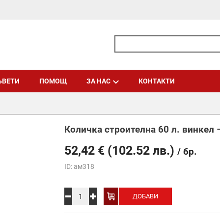
ЪВЕТИ
ПОМОЩ
ЗА НАС
КОНТАКТИ
Количка строителна 60 л. винкел 
52,42
€
(102.52 лв.)
/ бр.
ID: ам318
Alternative:
ДОБАВИ