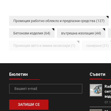
Промоция работно облекло и предпазни средства (127)
Бетонови изделия (64)
вътрешна изолация (44)
Промоция авто и зимни аксесоари (1)
саниране (21)
Класик (15)
Покривна система Тондах (22)
Про
Изолация на къща (7)
покриви (13)
Топлоизола
Бюлетин
Съвети
Промоция Леко (0)
Протектор плюс (14)
Медите
Rad
сиг
Промоция Брамак (13)
Топлоизолационна система И
вод
07.1
Топлоизолационна система Baumit Open (6)
Констант