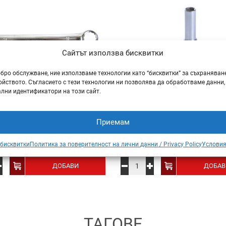
Сайтът използва бисквитки
обро обслужване, ние използваме технологии като “бисквитки” за съхраняван
йството. Съгласието с тези технологии ни позволява да обработваме данни,
лни идентификатори на този сайт.
вездогаечен CR-V 22 мм.
Вложка удължена CR-V 1/
Приемам
– (Topmaster)
мм – (Topmaster)
,54
€
(4.97 лв.)
2,20
€
(4.30 лв.)
 бисквитки
Политика за поверителност на лични данни / Privacy Policy
Условия
/ бр.
/ 
ДОБАВИ
ДОБАВ
ТАГОВЕ