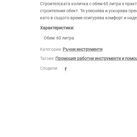
Строителската количка с обем 60 литра е практ
строителния обект. Тя улеснява и ускорява пре
като в същото време осигурява комфорт и наде
Характеристики:
Обем: 60 литра
Категории:
Ръчни инструменти
Тагове:
Промоция работни инструменти и помо
Сподели: