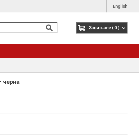
English
Запитване
( 0 )
– черна