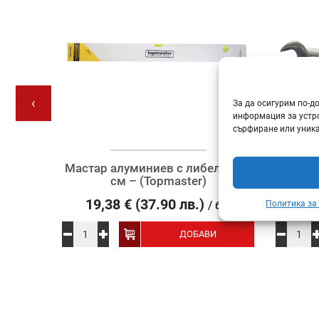
‹
За да осигурим по-д
информация за устро
сърфиране или уника
aster)
Мастар алуминиев с либели 150
Ключ з
см – (Topmaster)
19,38
€
(37.90 лв.)
2
Политика за
бр.
/ бр.
И
ДОБАВИ