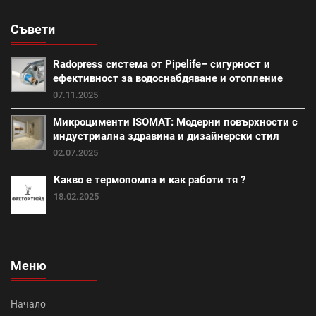
Съвети
Промоция работни инструменти и помощни средства
(28)
Radopress система от Pipelife– сигурност и
външна изолация (18)
фибран (23)
ефективност за водоснабдяване и отопление
07.11.2025
Класик (15)
Покривна система Тондах (22)
Микроцименти ISOMAT: Модерни повърхности с
индустриална здравина и дизайнерски стил
Промоция вата (20)
Итонг (18)
02.07.2025
Какво е термопомпа и как работи тя ?
Итонг размери (18)
Винеам (13)
18.02.2025
Промоция електроматериали (1)
Изолация на къща (7)
покриви (13)
Меню
Топлоизолационна система Теразид (8)
Туист (3)
Начало