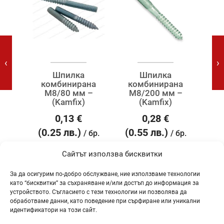
‹
›
нен
Шпилка
Шпилка
Бо
.8 М
комбинирана
комбинирана
DI
р –
М8/80 мм –
М8/200 мм –
(Kamfix)
(Kamfix)
0,13
€
0,28
€
(0.25 лв.)
(0.55 лв.)
(0
 бр.
/ бр.
/ бр.
Сайтът използва бисквитки
За да осигурим по-добро обслужване, ние използваме технологии
като “бисквитки” за съхраняване и/или достъп до информация за
устройството. Съгласието с тези технологии ни позволява да
ТАГОВЕ
обработваме данни, като поведение при сърфиране или уникални
идентификатори на този сайт.