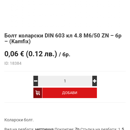
Болт коларски DIN 603 кл 4.8 M6/50 ZN – бр
– (Kamfix)
0,06
€
(0.12 лв.)
/ бр.
ID: 18384
Alternative:
ДОБАВИ
Коларски болт.
Вид на резбата:
метрична
Покритие:
Zn
Стъпка на резбата: 1
.5