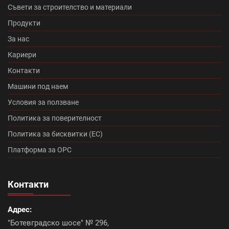
Македо (12)
цигли цена (11)
Съвети за строителство и материали
Продукти
Микроцименти Isomat (14)
Промоция Леко (0)
За нас
Кариери
Протектор плюс (14)
Медитеран плюс (10)
Контакти
Топлоизолационна система Baumit Star (7)
Машини под наем
Условия за ползване
Румба (0)
Танго плюс (0)
Политика за поверителност
Промоция Брамак (13)
Политика за бисквитки (ЕС)
Платформа за ОРС
Топлоизолационна система Икономична (0)
Контакти
Континентал плюс (9)
Адрес:
Керемиди Тондах промоция (10)
Болеро (0)
"Ботевградско шосе" № 296,